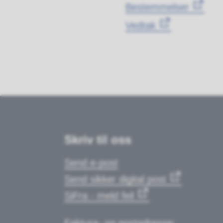
Bestemmelser
Vedtak
Skriv til oss
Send e-post
Send sikker digital post
SiFra - meld feil