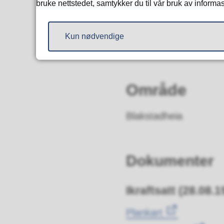
Alternativ 2
bruke nettstedet, samtykker du til vår bruk av informa
Kan grupper eller samt
Dersom samtlige tomter 
Kun nødvendige
oppført 105 enebolige
Område
Blakstadheia
Dokumenter
Ikraftsatt (28.08.1
Plankart