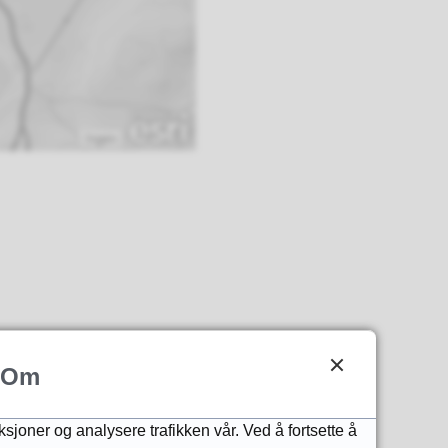
Ingen
Om
ksjoner og analysere trafikken vår. Ved å fortsette å