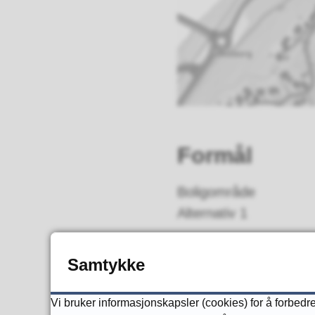
Formål
Boligområde
Alternativ 1
92 eneboliger
Samtykke
32 småleiligheter
Vi bruker informasjonskapsler (cookies) for å forbedre 