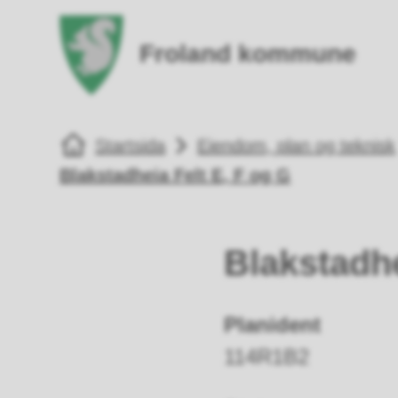
Froland kommune
Fro
Du er her:
Startsida
Eiendom, plan og teknisk
Blakstadheia Felt E, F og G
Blakstadhe
Planident
114R1B2