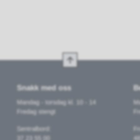
Snakk med oss
B
Mandag - torsdag kl. 10 - 14
Ma
Fredag stengt
Fr
Sentralbord:
Fr
37 23 55 00
48