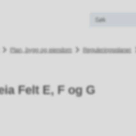
land kommune
Plan, bygg og eiendom
Reguleringsplaner
ia Felt E, F og G