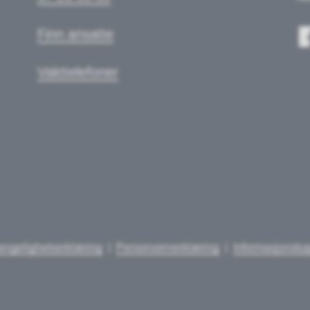
Finn ansatte
Vakttelefoner
jengelighetserklæring
Personvernerklæring
Informasjonska