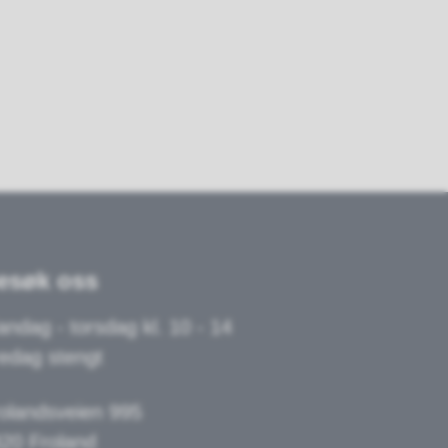
esøk oss
ndag - torsdag kl. 10 - 14
edag stengt
olandsveien 995
20 Froland