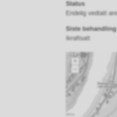
Status
Endelig vedtatt ar
Siste behandling
Ikraftsatt
+
–