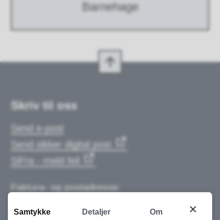
Barnehage
Skriv til oss
Send e-post
Send sikker digital post
SiFra - meld feil
Faktura- og postadresse:
Frolandsveien 995
Samtykke
Detaljer
Om
4820 Froland