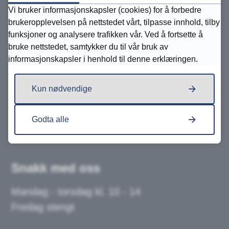
Vi bruker informasjonskapsler (cookies) for å forbedre
brukeropplevelsen på nettstedet vårt, tilpasse innhold, tilby
Organisasjonsnummer:
funksjoner og analysere trafikken vår. Ved å fortsette å
946 439 045
bruke nettstedet, samtykker du til vår bruk av
informasjonskapsler i henhold til denne erklæringen.
Kommunenummer: 4214
Bankkonto: 2904 07 01700
Kun nødvendige
Sende faktura til oss - EHF
Godta alle
Snakk med oss
Mandag - torsdag kl. 10 - 14
Fredag stengt