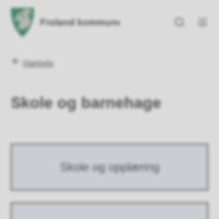
Froland kommune
Froland kommune
Du er her:
Startsida
Skole og barnehage
Skole og opplæring