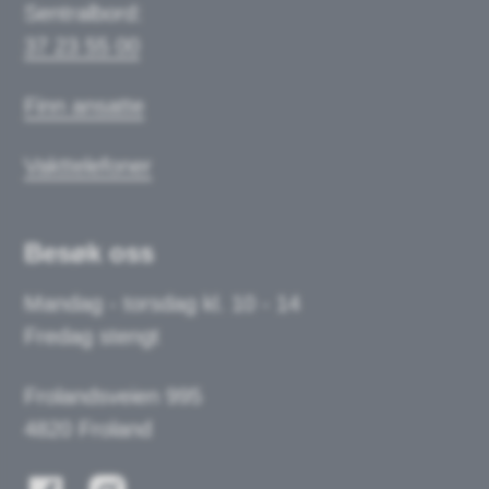
Sentralbord:
37 23 55 00
Finn ansatte
Vakttelefoner
Besøk oss
Mandag - torsdag kl. 10 - 14
Fredag stengt
Frolandsveien 995
4820 Froland