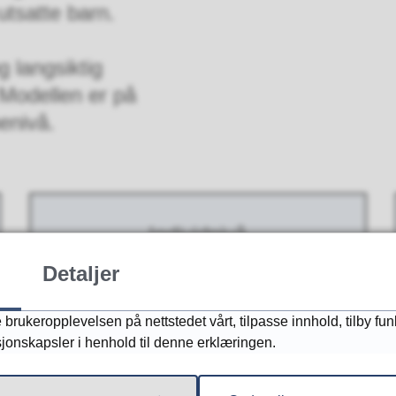
 utsatte barn.
g langsiktig
 Modellen er på
enivå.
Individnivå
Detaljer
brukeropplevelsen på nettstedet vårt, tilpasse innhold, tilby fun
sjonskapsler i henhold til denne erklæringen.