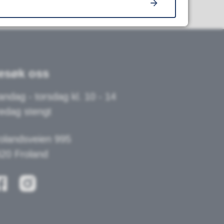
esøk oss
ndag - torsdag kl. 10 - 14
edag stengt
olandsveien 995
20 Froland