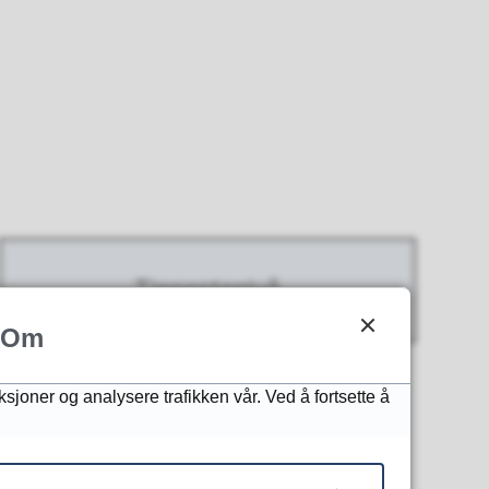
Tjenestenivå
Om
ksjoner og analysere trafikken vår. Ved å fortsette å