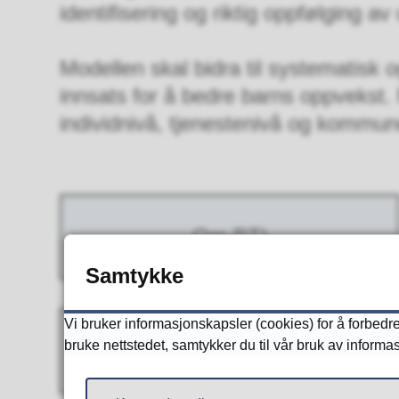
identifisering og riktig oppfølging av
Modellen skal bidra til systematisk o
innsats for å bedre barns oppvekst.
individnivå, tjenestenivå og kommun
Om BTI
Samtykke
Vi bruker informasjonskapsler (cookies) for å forbedre 
bruke nettstedet, samtykker du til vår bruk av informa
Kommunenivå