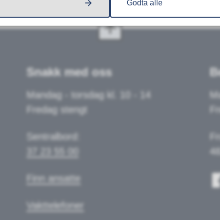
Godta alle
Snakk med oss
B
Mandag - torsdag kl. 10 - 14
Ma
Fredag stengt
Fr
Sentralbord:
Fr
37 23 55 00
48
Finn ansatte
Vakttelefoner