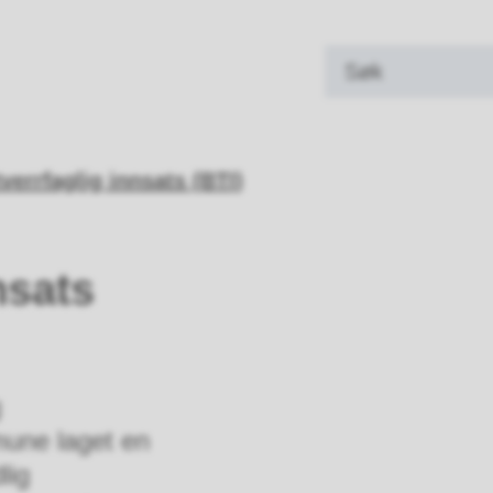
land kommune
verrfaglig innsats (BTI)
nsats
g
mune laget en
lig