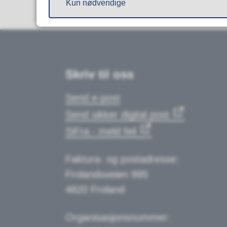
Kun nødvendige
Skriv til oss
Send e-post
Send sikker digital post
SiFra - meld feil
Faktura- og postadresse:
Frolandsveien 995
4820 Froland
Organisasjonsnummer: