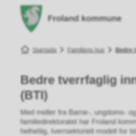
Froland kommune
Fro
Du er her:
Startsida
Familiens hus
Bedre t
Bedre tverrfaglig in
(BTI)
Med midler fra Barne-, ungdoms- o
familiedirektoratet har Froland kom
helhetlig, tverrsektoriell modell for tid