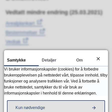
Vedtatt mindre endring (25.03.2021)
Arealplankart
Bestemmelser
Vedtak
Ikraftsatt (10.06.1985)
Samtykke
Detaljer
Om
Ilustrer tomtedeling og vegen
Vi bruker informasjonskapsler (cookies) for å forbedre
brukeropplevelsen på nettstedet vårt, tilpasse innhold, tilby
Arealformålene
funksjoner og analysere trafikken vår. Ved å fortsette å
bruke nettstedet, samtykker du til vår bruk av
Bestemmelser
informasjonskapsler i henhold til denne erklæringen.
Planbeskivelse
Tegneforklaring
Kun nødvendige