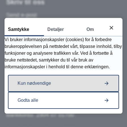
Skriv til oss
Send e-post
Send sikker digital post
Samtykke
Detaljer
Om
SiFra - meld feil
Vi bruker informasjonskapsler (cookies) for å forbedre
brukeropplevelsen på nettstedet vårt, tilpasse innhold, tilby
Faktura- og postadresse:
funksjoner og analysere trafikken vår. Ved å fortsette å
Frolandsveien 995
bruke nettstedet, samtykker du til vår bruk av
4820 Froland
informasjonskapsler i henhold til denne erklæringen.
Organisasjonsnummer:
Kun nødvendige
946 439 045
Godta alle
Kommunenummer: 4214
Bankkonto: 2904 07 01700