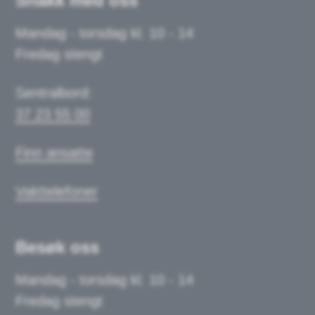
Snakk med oss
Mandag - torsdag kl. 10 - 14
Fredag stengt
Sentralbord:
37 23 55 00
Finn ansatte
Vakttelefoner
Besøk oss
Mandag - torsdag kl. 10 - 14
Fredag stengt