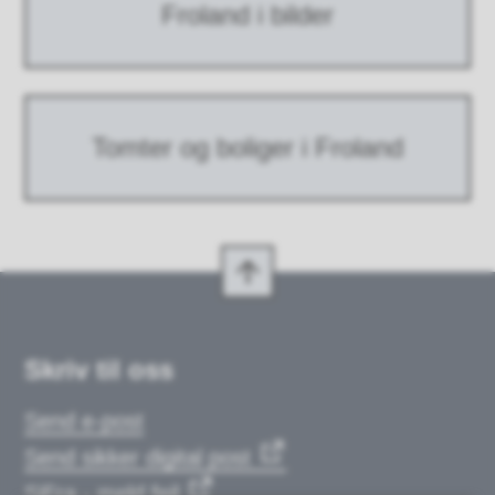
Froland i bilder
Tomter og boliger i Froland
Skriv til oss
Send e-post
Send sikker digital post
SiFra - meld feil