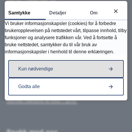
Samtykke
Detaljer
Om
Faktura- og postadresse:
Vi bruker informasjonskapsler (cookies) for å forbedre
Frolandsveien 995
brukeropplevelsen på nettstedet vårt, tilpasse innhold, tilby
4820 Froland
funksjoner og analysere trafikken vår. Ved å fortsette å
bruke nettstedet, samtykker du til vår bruk av
Organisasjonsnummer:
informasjonskapsler i henhold til denne erklæringen.
946 439 045
Kun nødvendige
Kommunenummer: 4214
Bankkonto: 2904 07 01700
Godta alle
Sende faktura til oss - EHF