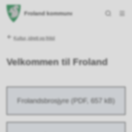
Froland kommune
Froland kommune
Du er her:
Kultur, idrett og fritid
Velkommen til Froland
Frolandsbrosjyre
(PDF, 657 kB)