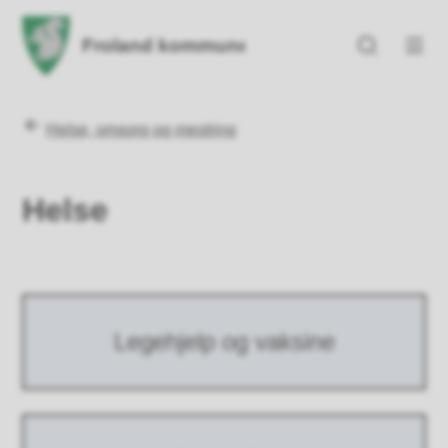
Froland kommune
Froland kommune
Du er her:
Helse, omsorg og mestring
Helse
Legehjelp og vaksine