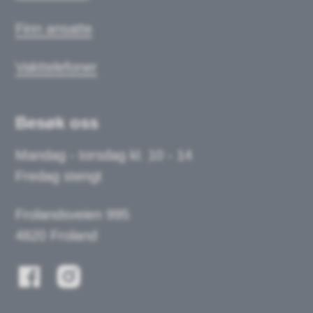
Finn ansatte
Vakttelefoner
Besøk oss
Mandag - torsdag kl. 10 - 14
Fredag stengt
Frolandsveien 995
4820 Froland