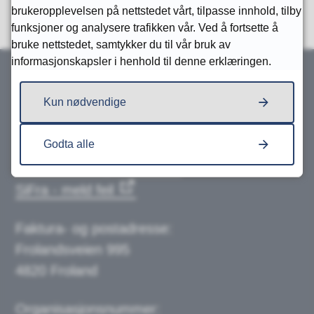
brukeropplevelsen på nettstedet vårt, tilpasse innhold, tilby
funksjoner og analysere trafikken vår. Ved å fortsette å
bruke nettstedet, samtykker du til vår bruk av
informasjonskapsler i henhold til denne erklæringen.
Kun nødvendige
Skriv til oss
Send e-post
Godta alle
Send sikker digital post
SiFra - meld feil
Faktura- og postadresse:
Frolandsveien 995
4820 Froland
Organisasjonsnummer: