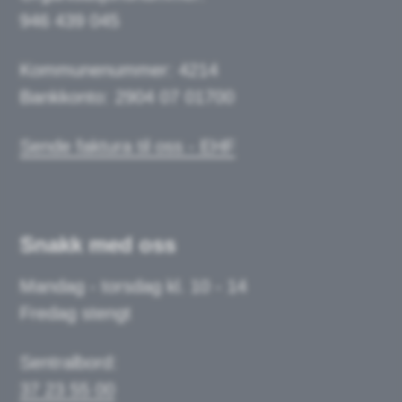
946 439 045
Kommunenummer: 4214
Bankkonto: 2904 07 01700
Sende faktura til oss - EHF
Snakk med oss
Mandag - torsdag kl. 10 - 14
Fredag stengt
Sentralbord:
37 23 55 00