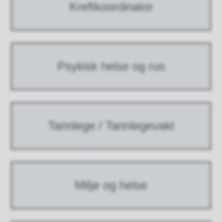
Kreftkoordinator
Psykisk helse og rus
Tannlege / Tannlegevakt
Miljø og helse