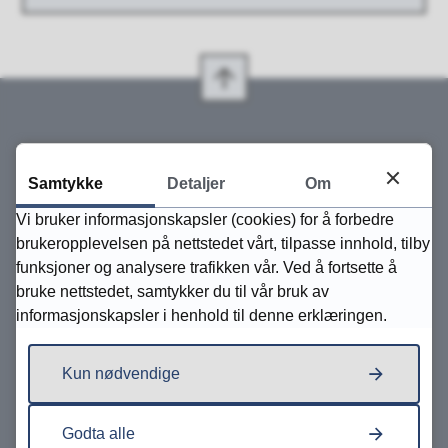
Skriv til oss
Samtykke
Detaljer
Om
Send e-post
Vi bruker informasjonskapsler (cookies) for å forbedre
brukeropplevelsen på nettstedet vårt, tilpasse innhold, tilby
Send sikker digital post
funksjoner og analysere trafikken vår. Ved å fortsette å
SiFra - meld feil
bruke nettstedet, samtykker du til vår bruk av
informasjonskapsler i henhold til denne erklæringen.
Faktura- og postadresse:
Frolandsveien 995
Kun nødvendige
4820 Froland
Godta alle