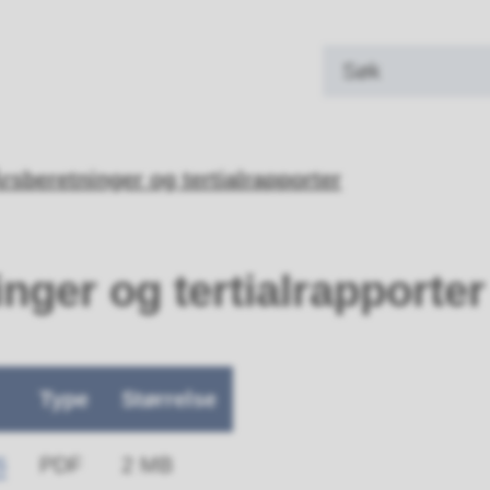
land kommune
rsberetninger og tertialrapporter
nger og tertialrapporter
Type
Størrelse
6
PDF
2 MB