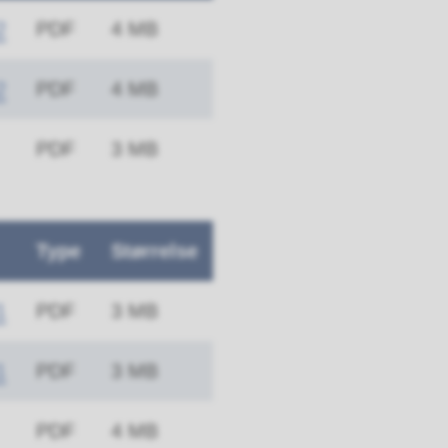
2
PDF
4 MB
2
PDF
4 MB
PDF
3 MB
Type
Størrelse
1
PDF
3 MB
1
PDF
3 MB
PDF
4 MB