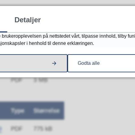
Detaljer
Type
Størrelse
brukeropplevelsen på nettstedet vårt, tilpasse innhold, tilby fun
0
PDF
2 MB
sjonskapsler i henhold til denne erklæringen.
0
PDF
2 MB
Godta alle
PDF
3 MB
Type
Størrelse
9
PDF
775 kB