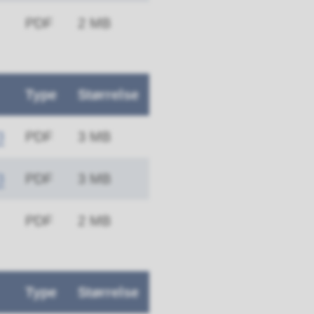
PDF
2 MB
Type
Størrelse
3
PDF
3 MB
3
PDF
3 MB
PDF
2 MB
Type
Størrelse