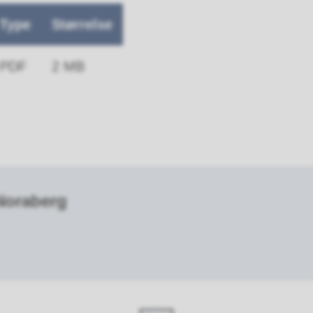
Type
Størrelse
PDF
2 MB
Noraberg