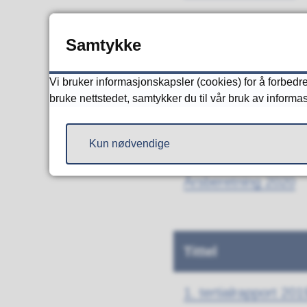
Samtykke
Tittel
Vi bruker informasjonskapsler (cookies) for å forbedre 
1. tertialrapport 202
bruke nettstedet, samtykker du til vår bruk av informa
2. tertialrapport 202
Kun nødvendige
Årsberetning 2020
Tittel
1. tertialrapport 201