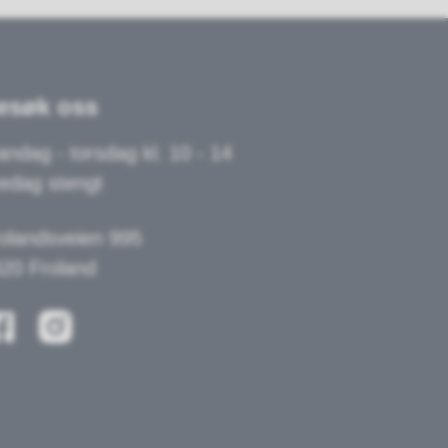
esøk oss
ndag - torsdag kl. 10 - 14
edag stengt
olandsveien 995
20 Froland