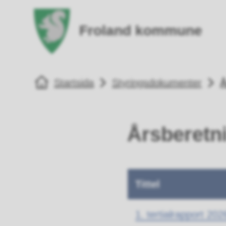
Froland kommune
Fro
Du er her:
Startsida
Styringsdokumenter
Å
Årsberetni
Tittel
1. tertialrapport 202