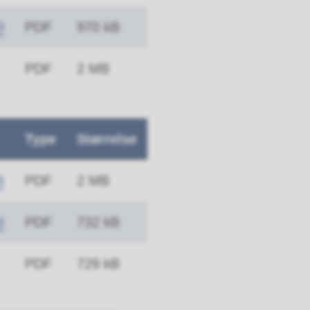
9
PDF
970 kB
PDF
2 MB
Type
Størrelse
8
PDF
2 MB
8
PDF
732 kB
PDF
729 kB