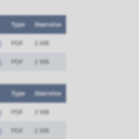
Type
Størrelse
5
PDF
2 MB
5
PDF
2 MB
Type
Størrelse
4
PDF
2 MB
4
PDF
2 MB