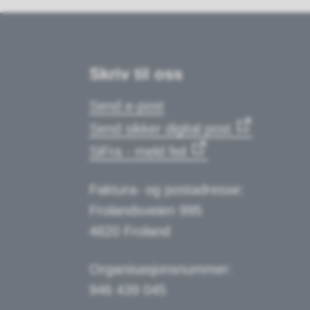
Skriv til oss
Send e-post
Send sikker digital post
SiFra - meld feil
Faktura- og postadresse:
Frolandsveien 995
4820 Froland
Organisasjonsnummer:
946 439 045