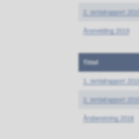
2. tertialrapport 201
Årsmelding 2019
Tittel
1. tertialrapport 201
2. tertialrapport 201
Årsberetning 2018