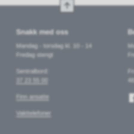
Snakk med oss
B
Mandag - torsdag kl. 10 - 14
Ma
Fredag stengt
Fr
Sentralbord:
Fr
37 23 55 00
48
Finn ansatte
Vakttelefoner