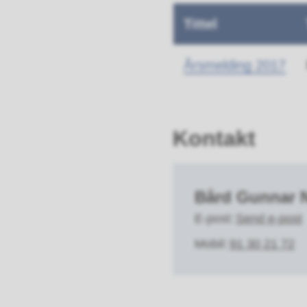
Tittel
Årsmelding 2017
Kontakt
Bård Gunnar 
E-post
Send e-post
Mobil
91 30 21 72