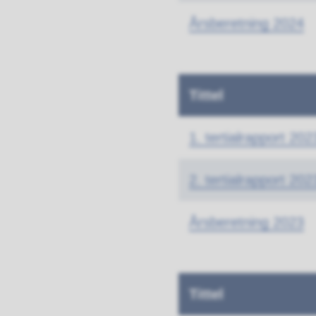
Årsberetning 2024
Tittel
1. tertialrapport 202
2. tertialrapport 202
Årsberetning 2023
Tittel