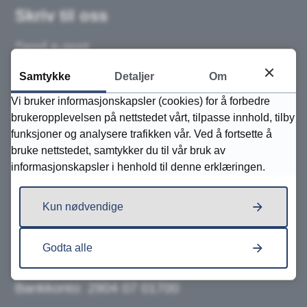
Skriv til oss
Send e-post
Send sikker digital post
Samtykke
Detaljer
Om
SiFra - meld feil
Vi bruker informasjonskapsler (cookies) for å forbedre
brukeropplevelsen på nettstedet vårt, tilpasse innhold, tilby
Faktura- og postadresse:
funksjoner og analysere trafikken vår. Ved å fortsette å
Frolandsveien 995
bruke nettstedet, samtykker du til vår bruk av
informasjonskapsler i henhold til denne erklæringen.
4820 Froland
Kun nødvendige
Organisasjonsnummer:
946 439 045
Godta alle
Kommunenummer: 4214
Bankkonto: 2904 07 01700