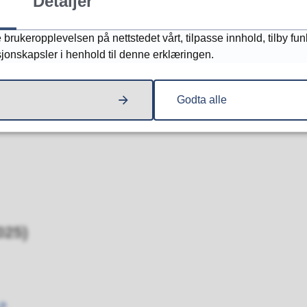
Detaljer
brukeropplevelsen på nettstedet vårt, tilpasse innhold, tilby fun
sjonskapsler i henhold til denne erklæringen.
Godta alle
025)