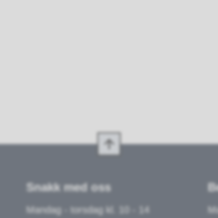
Snakk med oss
B
Mandag - torsdag kl. 10 - 14
Ma