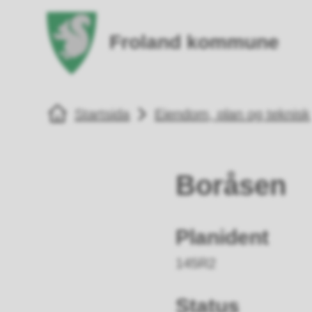
Froland kommune
Fro
Du er her:
Startsida
Eiendom, plan og teknisk
Boråsen
Planident
145R2
Status