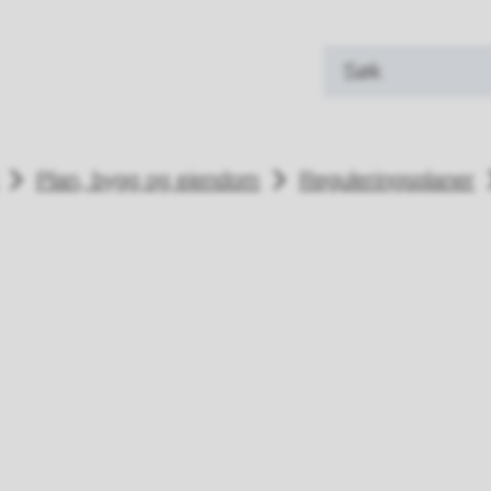
land kommune
Plan, bygg og eiendom
Reguleringsplaner