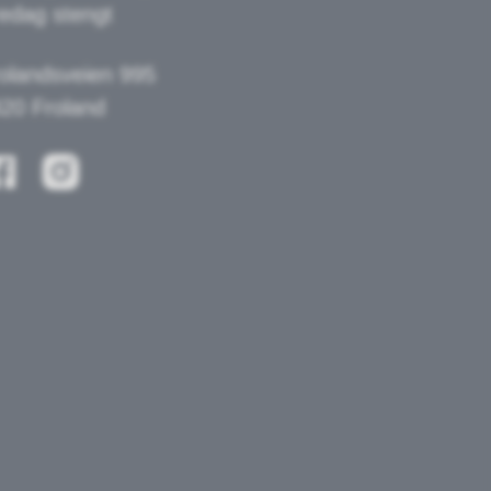
edag stengt
olandsveien 995
20 Froland