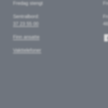
Fredag stengt
Fr
Sentralbord:
Fr
37 23 55 00
48
Finn ansatte
Vakttelefoner