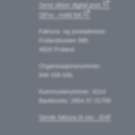
Send sikker digital post
SiFra - meld feil
Faktura- og postadresse:
Frolandsveien 995
4820 Froland
Organisasjonsnummer:
946 439 045
Kommunenummer: 4214
Bankkonto: 2904 07 01700
Sende faktura til oss - EHF