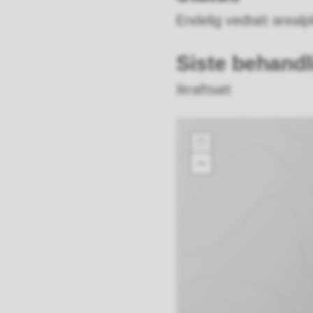
Endelig vedtatt areal
Siste behandl
Ikraftsatt
+
–