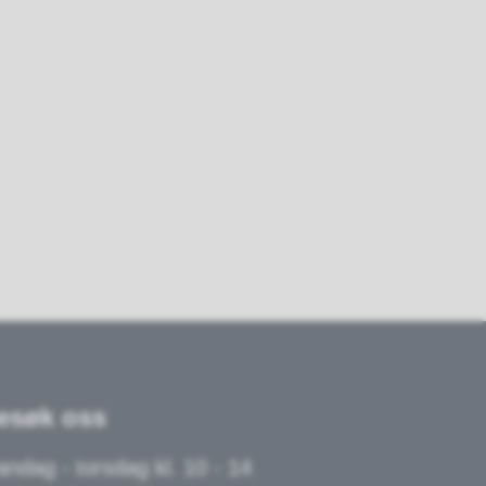
esøk oss
ndag - torsdag kl. 10 - 14