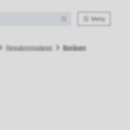
Meny
Reguleringsplaner
Boråsen