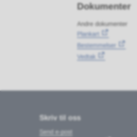
Dokumenter
Andre dokumenter
Plankart
Bestemmelser
Vedtak
Skriv til oss
Send e-post